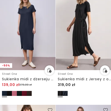
-50%
Street One
Street One
Sukienka midi z dżerseju o strukturze w prążki
Sukienka midi z Jersey z okrągłym dekoltem
139,00
zł
319,00
zł
279,00
zł