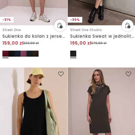
-31%
-30%
Street One
Street One Studio
Sukienka do kolan z jerseyu
Sukienka Sweat w jednolitym kolorze
159,00
zł
195,00
zł
229,00
zł
279,00
zł