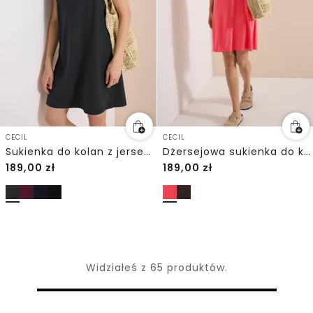
CECIL
CECIL
Sukienka do kolan z jerseyu
Dżersejowa sukienka do kolan z dekoltem w szpic
189,00
zł
189,00
zł
Widziałeś z 65 produktów.