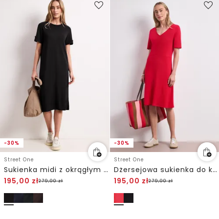
-30%
-30%
Street One
Street One
Sukienka midi z okrągłym dekoltem i guzikami
Dżersejowa sukienka do kolan z krótkim rękawem
195,00
zł
195,00
zł
279,00
zł
279,00
zł