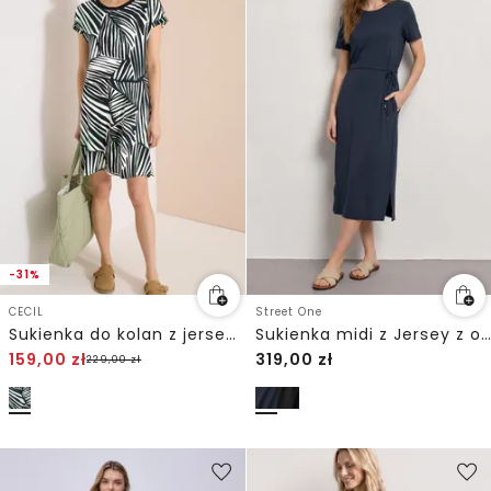
-31%
CECIL
Street One
Sukienka do kolan z jerseyu
Sukienka midi z Jersey z okrągłym dekoltem
159,00
zł
319,00
zł
229,00
zł