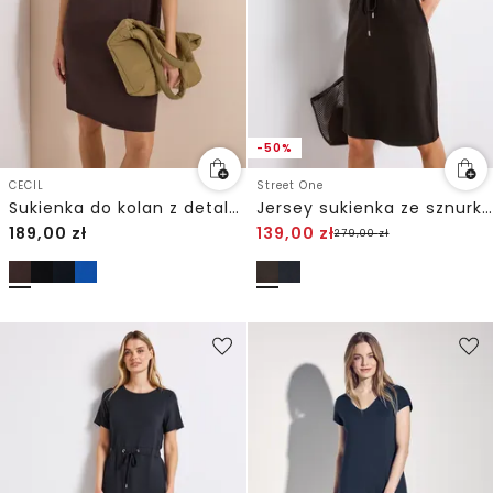
-50%
CECIL
Street One
Sukienka do kolan z detalem węzła
Jersey sukienka ze sznurkiem do ściągania
189,00
zł
139,00
zł
279,00
zł