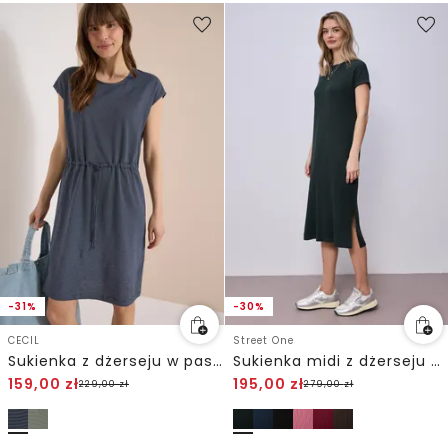
-31%
-30%
CECIL
Street One
Sukienka z dżerseju w paski
Sukienka midi z dżerseju o strukturze w prążki
159,00
zł
195,00
zł
229,00
zł
279,00
zł