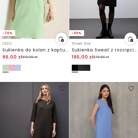
-70%
-30%
CECIL
Street One
Sukienka do kolan z kapturem
Sukienka Sweat z rozcięciami
96,00
zł
195,00
zł
319,00
zł
279,00
zł