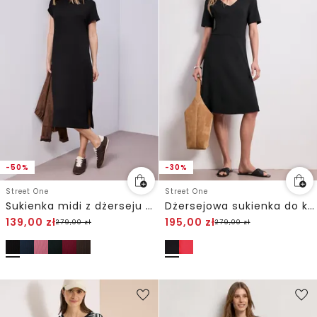
-50%
-30%
Street One
Street One
Sukienka midi z dżerseju o strukturze w prążki
Dżersejowa sukienka do kolan z krótkim rękawem
139,00
zł
195,00
zł
279,00
zł
279,00
zł