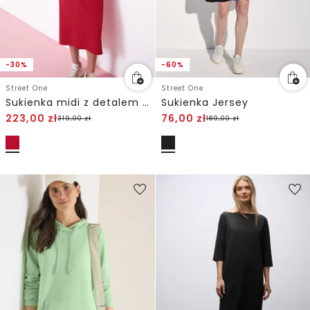
-30%
-60%
Street One
Street One
Sukienka midi z detalem węzła
Sukienka Jersey
223,00
zł
76,00
zł
319,00
zł
189,00
zł