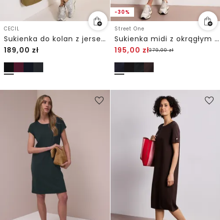
-30%
CECIL
Street One
Sukienka do kolan z jerseyu
Sukienka midi z okrągłym dekoltem i guzikami
189,00
zł
195,00
zł
279,00
zł