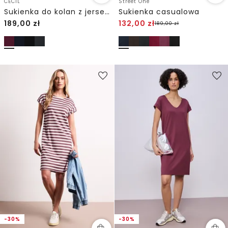
CECIL
Street One
Sukienka do kolan z jerseyu
Sukienka casualowa
189,00
zł
132,00
zł
189,00
zł
-30%
-30%