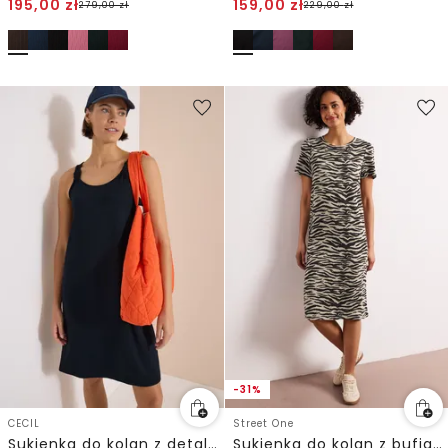
195,00
zł
159,00
zł
279,00
zł
229,00
zł
-31%
CECIL
Street One
Sukienka do kolan z detalem węzła
Sukienka do kolan z bufiastymi rękawami