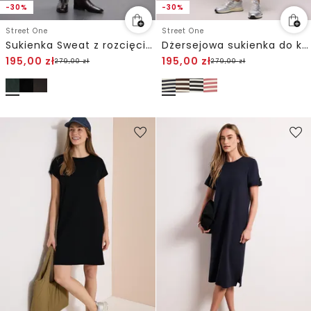
-30%
-30%
Street One
Street One
Sukienka Sweat z rozcięciami
Dżersejowa sukienka do kolan w paski
195,00
zł
195,00
zł
279,00
zł
279,00
zł