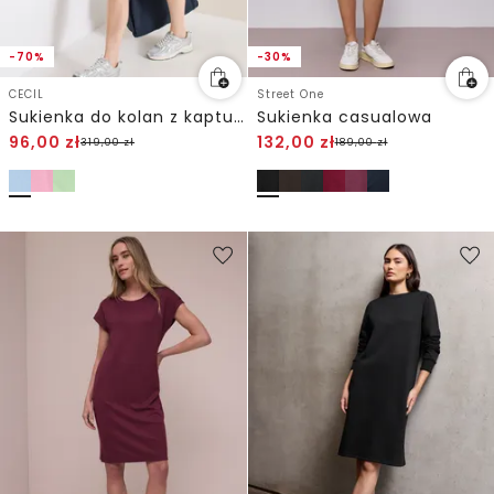
-70%
-30%
CECIL
Street One
Sukienka do kolan z kapturem
Sukienka casualowa
96,00
zł
132,00
zł
319,00
zł
189,00
zł