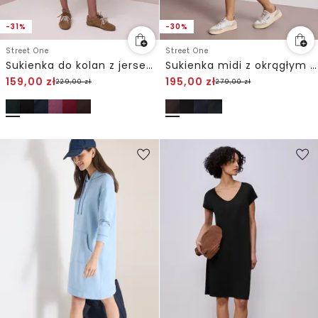
-31%
-30%
Street One
Street One
Sukienka do kolan z jerseyu
Sukienka midi z okrągłym dekoltem i guzikami
159,00
zł
195,00
zł
229,00
zł
279,00
zł