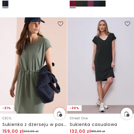
-31%
-30%
CECIL
Street One
Sukienka z dżerseju w paski
Sukienka casualowa
159,00
zł
132,00
zł
229,00
zł
189,00
zł