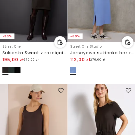
-30%
-60%
Street One
Street One Studio
Sukienka Sweat z rozcięciami
Jerseyowa sukienka bez rękawów
195,00
zł
112,00
zł
279,00
zł
279,00
zł