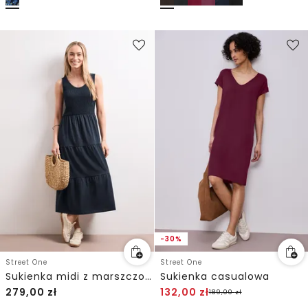
-30%
Street One
Street One
Sukienka midi z marszczoną górą
Sukienka casualowa
279,00
zł
132,00
zł
189,00
zł