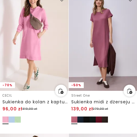
-70%
-50%
CECIL
Street One
Sukienka do kolan z kapturem
Sukienka midi z dżerseju o strukturze w prążki
96,00
zł
139,00
zł
319,00
zł
279,00
zł