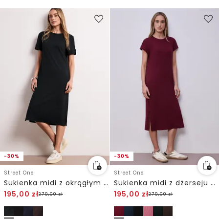
-30%
-30%
Street One
Street One
Sukienka midi z okrągłym dekoltem i guzikami
Sukienka midi z dżerseju o strukturze w prążki
195,00
zł
195,00
zł
279,00
zł
279,00
zł