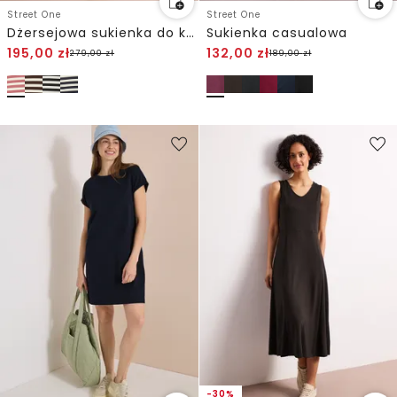
Street One
Street One
Dżersejowa sukienka do kolan w paski
Sukienka casualowa
195,00
zł
132,00
zł
279,00
zł
189,00
zł
-30%