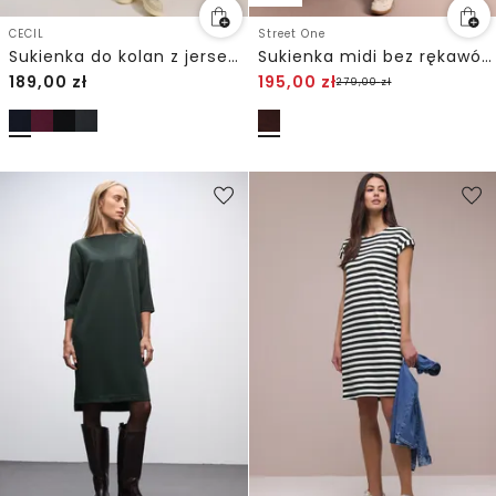
CECIL
Street One
Sukienka do kolan z jerseyu
Sukienka midi bez rękawów w jednolitym kolorze
189,00
zł
195,00
zł
279,00
zł