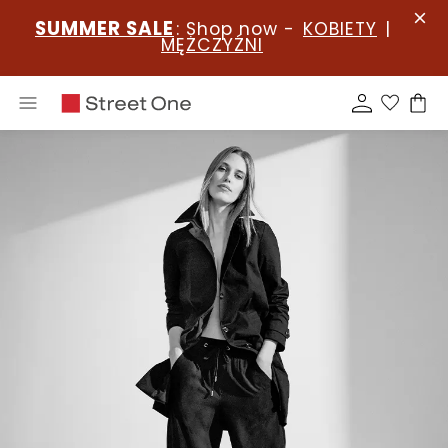
SUMMER SALE
: Shop now -
KOBIETY
|
MĘŻCZYŹNI