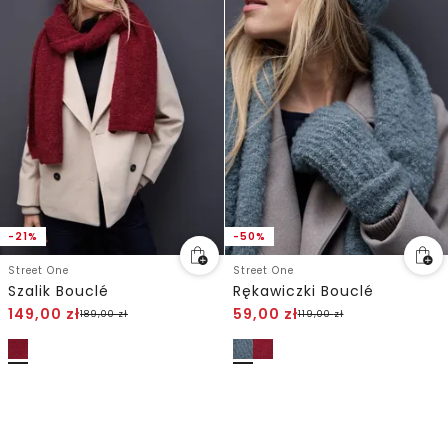
-21%
-50%
Street One
Street One
Szalik Bouclé
Rękawiczki Bouclé
149,00
zł
59,00
zł
189,00
zł
119,00
zł