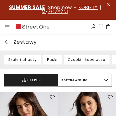
SUMMER SALE
: Shop now -
KOBIETY
|
MĘŻCZYŹNI
Zestawy
Szale i chusty
Paski
Czapki i kapelusze
FILTRUJ
SORTUJ WEDŁUG