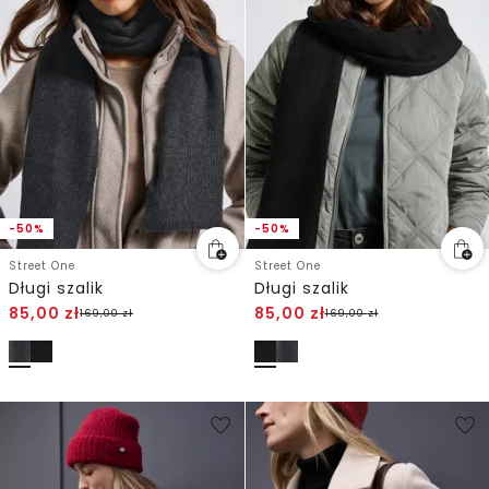
-50%
-50%
Street One
Street One
Długi szalik
Długi szalik
85,00
zł
85,00
zł
169,00
zł
169,00
zł