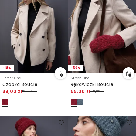
-18%
-50%
Street One
Street One
Czapka Bouclé
Rękawiczki Bouclé
89,00
zł
59,00
zł
109,00
zł
119,00
zł