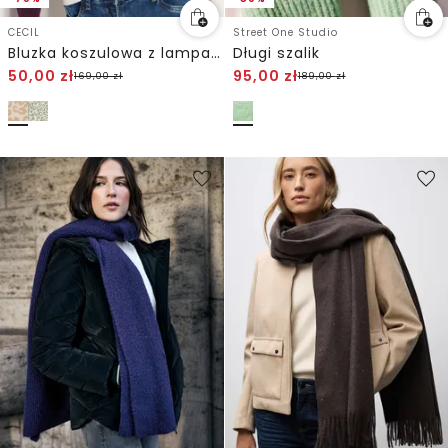
CECIL
Street One Studio
Bluzka koszulowa z lampasami
Długi szalik
50,00
zł
95,00
zł
169,00
zł
189,00
zł