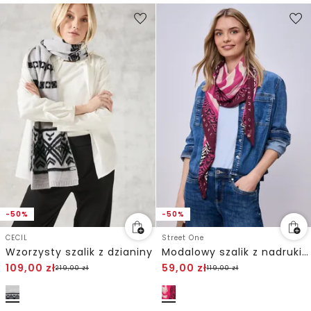
-50%
-50%
CECIL
Street One
Wzorzysty szalik z dzianiny
Modalowy szalik z nadrukiem zebry
109,00
zł
59,00
zł
219,00
zł
119,00
zł