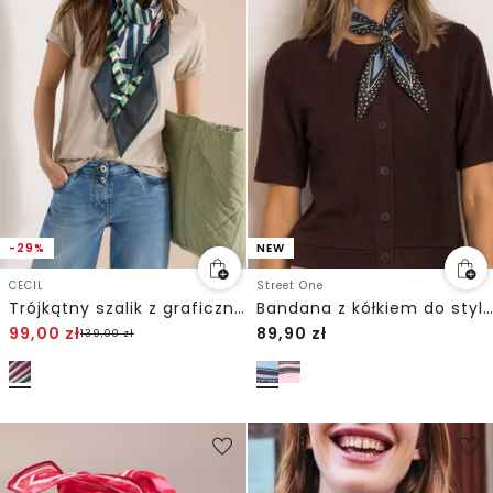
-29%
NEW
CECIL
Street One
Trójkątny szalik z graficznym wzorem
Bandana z kółkiem do stylizacji
99,00
zł
89,90
zł
139,00
zł