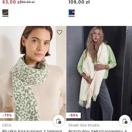
63,00
zł
109,00
zł
89,90
zł
-70%
-50%
CECIL
Street One Studio
Bluzka koszulowa z lampasami
Przytulny teksturowany szalik