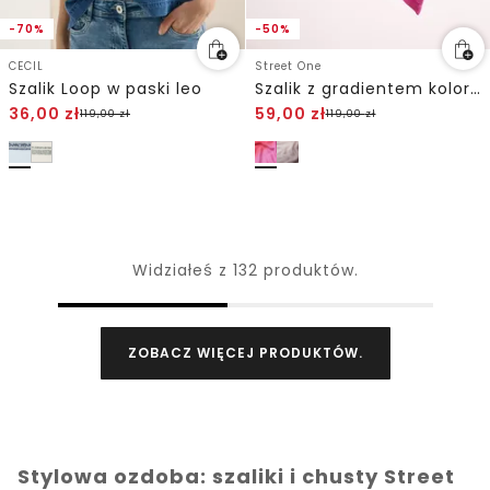
-70%
-50%
CECIL
Street One
Szalik Loop w paski leo
Szalik z gradientem kolorów
36,00
zł
59,00
zł
119,00
zł
119,00
zł
Widziałeś z 132 produktów.
ZOBACZ WIĘCEJ PRODUKTÓW.
Stylowa ozdoba: szaliki i chusty Street