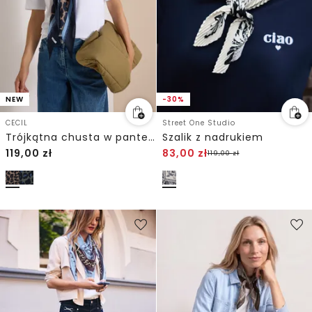
NEW
-30%
CECIL
Street One Studio
Trójkątna chusta w panterkę
Szalik z nadrukiem
119,00
zł
83,00
zł
119,00
zł