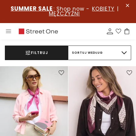
SUMMER SALE
: Shop now -
KOBIETY
|
MĘŻCZYŹNI
FILTRUJ
SORTUJ WEDŁUG