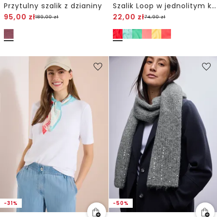
Przytulny szalik z dzianiny
Szalik Loop w jednolitym kolorze
95,00
zł
22,00
zł
189,00
zł
74,90
zł
-31%
-50%