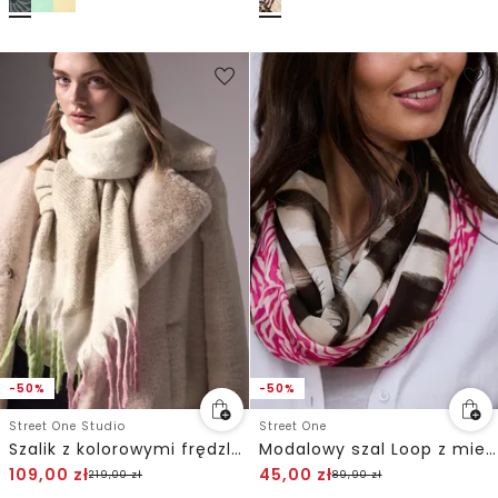
-50%
-50%
Street One Studio
Street One
Szalik z kolorowymi frędzlami
Modalowy szal Loop z mieszanką wzorów
109,00
zł
45,00
zł
219,00
zł
89,90
zł