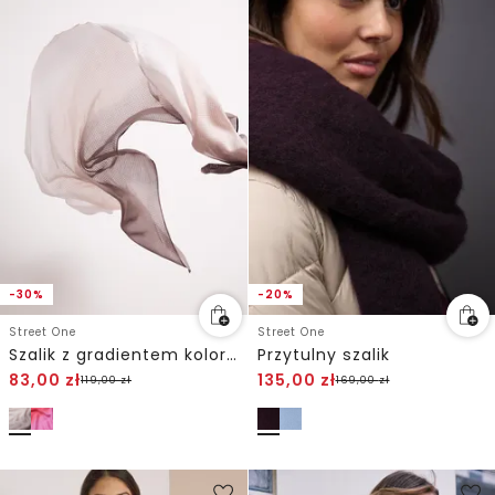
-30%
-20%
Street One
Street One
Szalik z gradientem kolorów
Przytulny szalik
83,00
zł
135,00
zł
119,00
zł
169,00
zł