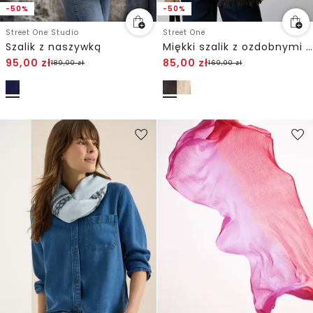
-50%
-50%
Street One Studio
Street One
Szalik z naszywką
Miękki szalik z ozdobnymi kamieniami
95,00
zł
85,00
zł
189,00
zł
169,00
zł