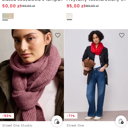
50,00
zł
95,00
zł
169,00
zł
189,00
zł
-50%
-71%
Street One Studio
Street One