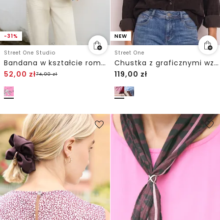
-31%
NEW
Street One Studio
Street One
Bandana w kształcie rombu z nadrukiem
Chustka z graficznymi wzorami
52,00
zł
119,00
zł
74,90
zł