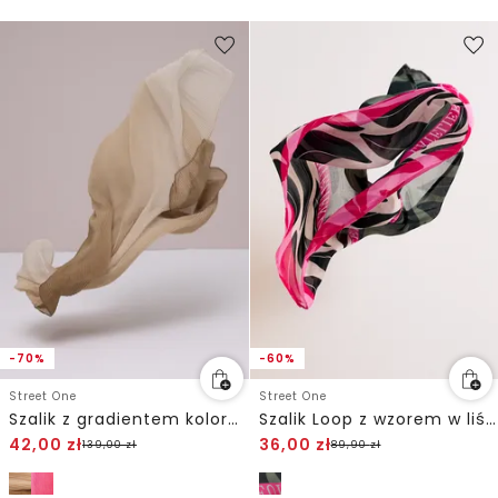
-70%
-60%
Street One
Street One
Szalik z gradientem kolorów
Szalik Loop z wzorem w liście
42,00
zł
36,00
zł
139,00
zł
89,90
zł