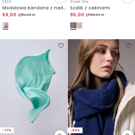
CECIL
Street One
Modalowa bandana z nadrukiem
Szalik z cekinami
59,00
zł
95,00
zł
84,90
zł
189,00
zł
-71%
-50%