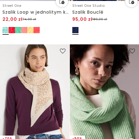
Street One
Street One Studio
Szalik Loop w jednolitym kolorze
Szalik Bouclé
22,00
zł
95,00
zł
74,90
zł
189,00
zł
-70%
-50%