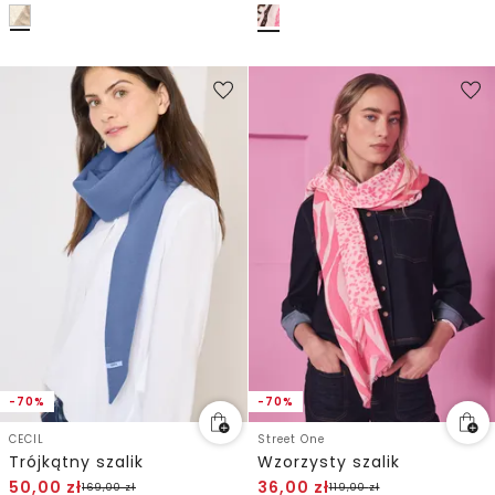
-70%
-70%
CECIL
Street One
Trójkątny szalik
Wzorzysty szalik
50,00
zł
36,00
zł
169,00
zł
119,00
zł