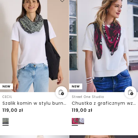
NEW
NEW
CECIL
Street One Studio
Szalik komin w stylu burnout w panterkowy wzór
Chustka z graficznym wzorem
119,00
zł
119,00
zł