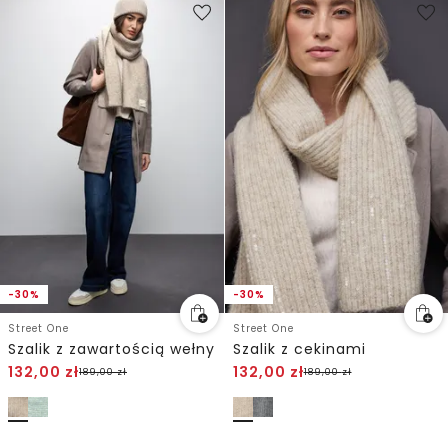
-30%
-30%
Street One
Street One
Szalik z zawartością wełny
Szalik z cekinami
132,00
zł
132,00
zł
189,00
zł
189,00
zł