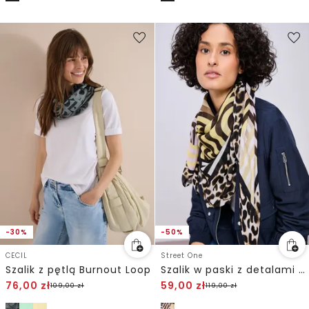
-30%
-50%
CECIL
Street One
Szalik z pętlą Burnout Loop
Szalik w paski z detalami w stylu leo
76,00
zł
59,00
zł
109,00
zł
119,00
zł