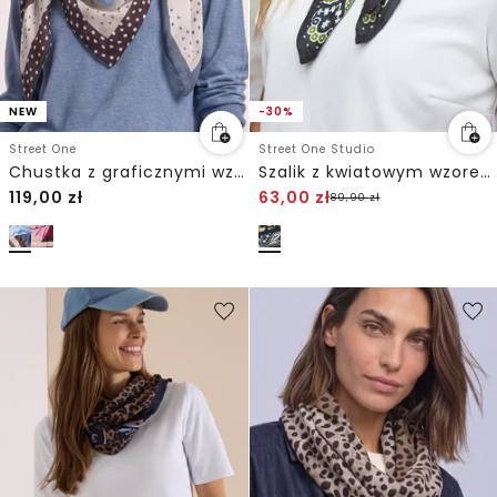
NEW
-30%
Street One
Street One Studio
Chustka z graficznymi wzorami
Szalik z kwiatowym wzorem
119,00
zł
63,00
zł
89,90
zł