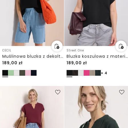
CECIL
Street One
Muślinowa bluzka z dekoltem w szpic
Bluzka koszulowa z materiału muślinowego
189,00
zł
189,00
zł
+ 4