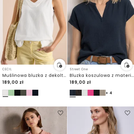
CECIL
Street One
Muślinowa bluzka z dekoltem w szpic
Bluzka koszulowa z materiału muślinowego
189,00
zł
189,00
zł
+ 4