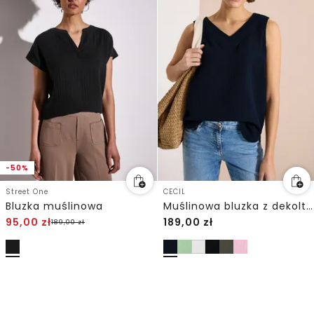
-50%
Street One
CECIL
Bluzka muślinowa
Muślinowa bluzka z dekoltem w szpic
95,00
zł
189,00
zł
189,00
zł