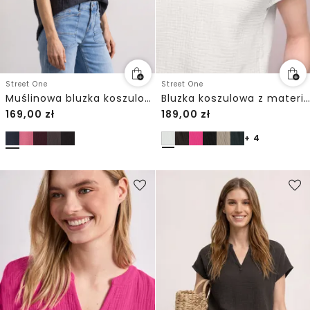
Street One
Street One
Bluzka koszulowa z materiału muślinowego
Muślinowa bluzka koszulowa z kołnierzykiem typu „bowling”
169,00
zł
189,00
zł
+ 4