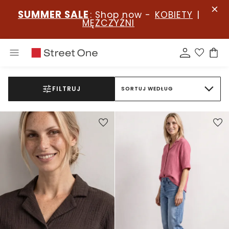
SUMMER SALE
: Shop now -
KOBIETY
|
MĘŻCZYŹNI
FILTRUJ
SORTUJ WEDŁUG