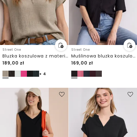
Street One
Street One
Bluzka koszulowa z materiału muślinowego
Muślinowa bluzka koszulowa z kołnierzykiem typu „bowling”
189,00
zł
169,00
zł
+ 4