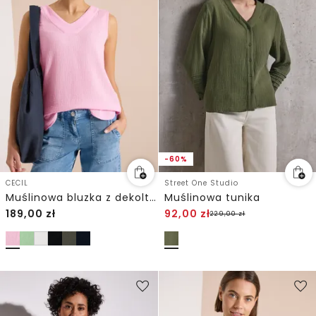
-60%
CECIL
Street One Studio
Muślinowa bluzka z dekoltem w szpic
Muślinowa tunika
189,00
zł
92,00
zł
229,00
zł