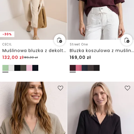
-30%
CECIL
Street One
Muślinowa bluzka z dekoltem w szpic
Bluzka koszulowa z muślinu z kołnierzykiem typu „bowling”
132,00
zł
169,00
zł
189,00
zł