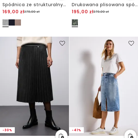
Spódnica ze strukturalnymi detalami
Drukowana plisowana spódnica z siatki
169,00
zł
195,00
zł
279,00
zł
279,00
zł
-30%
-41%