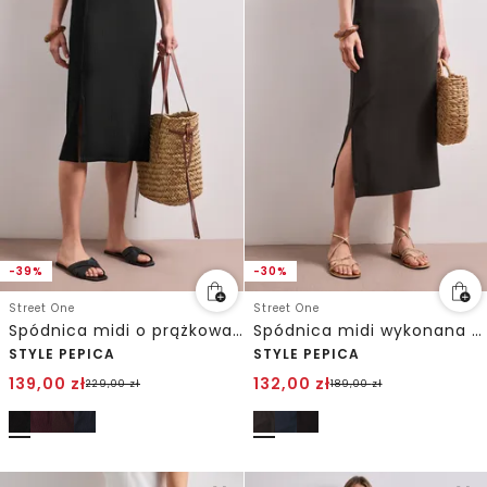
-39%
-30%
Street One
Street One
Spódnica midi o prążkowanej strukturze z elastycznym paskiem w talii
Spódnica midi wykonana z jerseyu w jednolitym kolorze
STYLE PEPICA
STYLE PEPICA
139,00
zł
132,00
zł
229,00
zł
189,00
zł