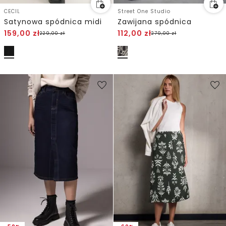
CECIL
Street One Studio
Satynowa spódnica midi
Zawijana spódnica
159,00
zł
112,00
zł
229,00
zł
279,00
zł