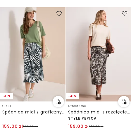
-31%
-31%
CECIL
Street One
Spódnica midi z graficznym wzorem
Spódnica midi z rozcięciem i wzorem zwierzęcym
STYLE PEPICA
159,00
zł
159,00
zł
229,00
zł
229,00
zł