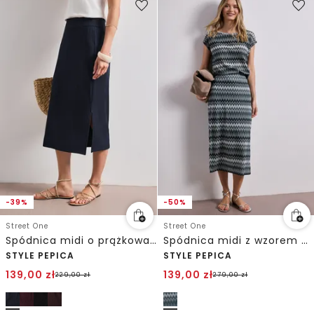
-39%
-50%
Street One
Street One
Spódnica midi o prążkowanej strukturze z elastycznym paskiem w talii
Spódnica midi z wzorem w zygzaki
STYLE PEPICA
STYLE PEPICA
139,00
zł
139,00
zł
229,00
zł
279,00
zł