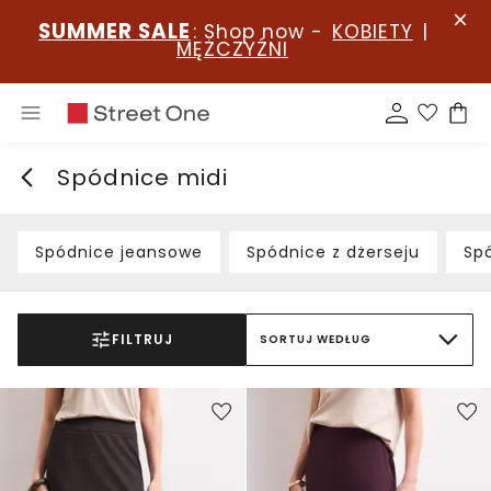
SUMMER SALE
: Shop now -
KOBIETY
|
MĘŻCZYŹNI
Spódnice midi
Spódnice jeansowe
Spódnice z dżerseju
Sp
FILTRUJ
SORTUJ WEDŁUG