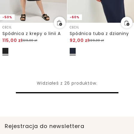
-50%
-60%
CECIL
CECIL
Spódnica z krepy o linii A
Spódnica tuba z dzianiny
115,00
zł
92,00
zł
229,00
zł
229,00
zł
Widziałeś z 26 produktów.
Rejestracja do newslettera