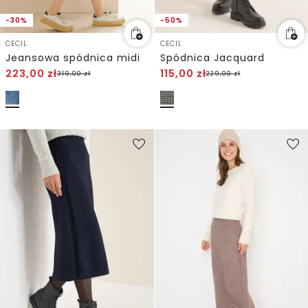
-30%
-50%
CECIL
CECIL
Jeansowa spódnica midi
Spódnica Jacquard
223,00
zł
115,00
zł
319,00
zł
229,00
zł