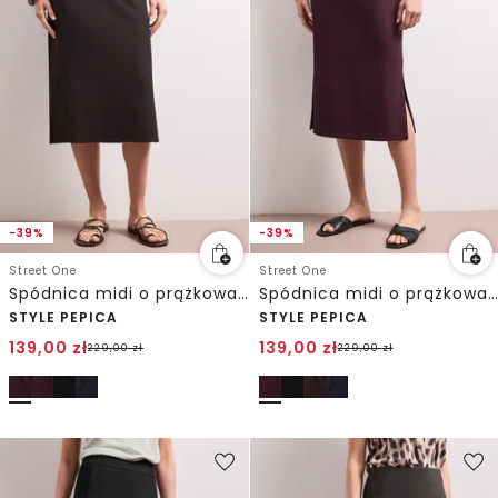
-39%
-39%
Street One
Street One
Spódnica midi o prążkowanej strukturze z elastycznym paskiem w talii
Spódnica midi o prążkowanej strukturze z elastycznym paskiem w talii
STYLE PEPICA
STYLE PEPICA
139,00
zł
139,00
zł
229,00
zł
229,00
zł