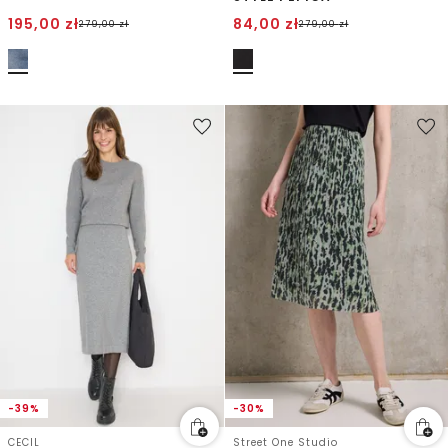
195,00
zł
84,00
zł
279,00
zł
279,00
zł
-39%
-30%
CECIL
Street One Studio