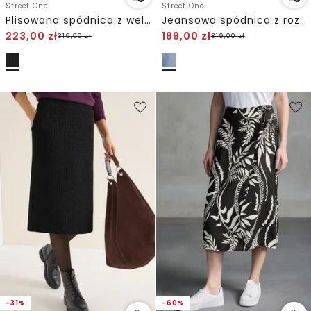
Street One
Street One
Plisowana spódnica z weluru
Jeansowa spódnica z rozcięciem
223,00
zł
189,00
zł
319,00
zł
319,00
zł
-31%
-60%