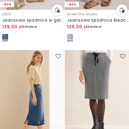
-50%
-60%
CECIL
Street One Studio
Jeansowa spódnica w galonowe paski
Jeansowa spódnica Bleached
139,00
zł
129,00
zł
279,00
zł
319,00
zł