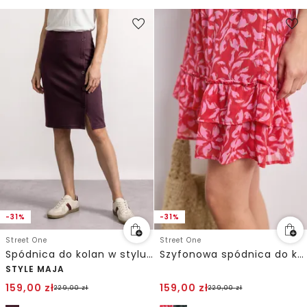
-31%
-31%
Street One
Street One
Spódnica do kolan w stylu kopertowym
Szyfonowa spódnica do kolan z falbanami
STYLE MAJA
159,00
zł
159,00
zł
229,00
zł
229,00
zł