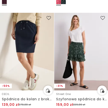
-50%
-31%
CECIL
Street One
Spódnica do kolan z brokatowymi detalami
Szyfonowa spódnica do kolan z falbanami
139,00
zł
159,00
zł
279,00
zł
229,00
zł