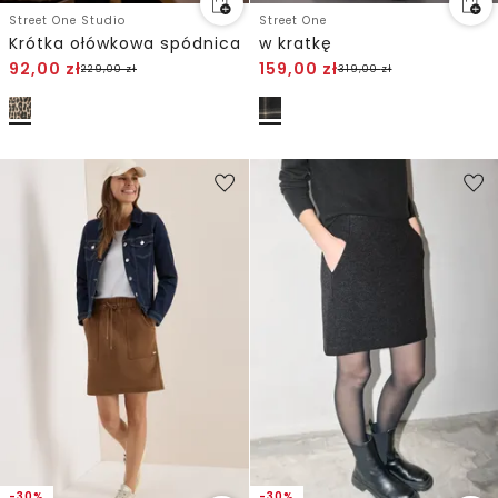
Street One Studio
Street One
Krótka ołówkowa spódnica
w kratkę
92,00
zł
159,00
zł
229,00
zł
319,00
zł
-30%
-30%