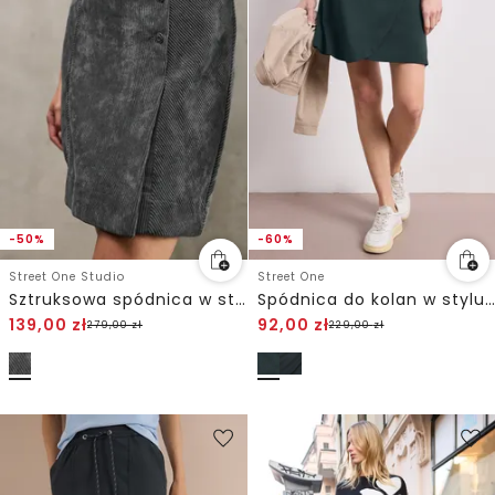
-50%
-60%
Street One Studio
Street One
Sztruksowa spódnica w stylu kopertowym
Spódnica do kolan w stylu kopertowym
139,00
zł
92,00
zł
279,00
zł
229,00
zł