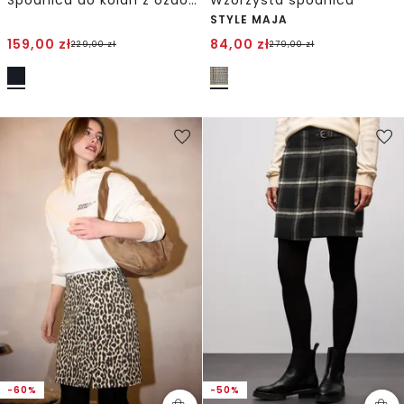
STYLE MAJA
159,00
zł
84,00
zł
229,00
zł
279,00
zł
-60%
-50%