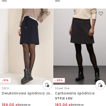
-31%
-20%
CECIL
Street One
Dwukolorowa spódnica Jogg
Cętkowana spódnica
STYLE LOU
159,00
zł
183,00
zł
229,00
zł
229,00
zł