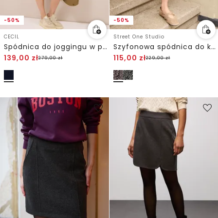
-50%
-50%
CECIL
Street One Studio
Spódnica do joggingu w paski Lampasy
Szyfonowa spódnica do kolan z falbanami
139,00
zł
115,00
zł
279,00
zł
229,00
zł