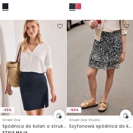
-30%
-50%
Street One
Street One Studio
Spódnica do kolan o strukturze w prążki
Szyfonowa spódnica do kolan z falbanami
STYLE MAJA