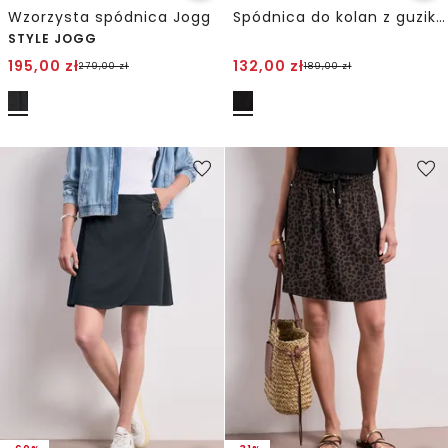
Wzorzysta spódnica Jogg
Spódnica do kolan z guzikami
STYLE JOGG
195,00
zł
132,00
zł
279,00
zł
189,00
zł