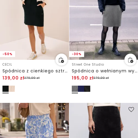
-50%
-30%
CECIL
Street One Studio
Spódnica z cienkiego sztruksu
Spódnica o wełnianym wyglądzie
139,00
zł
195,00
zł
279,00
zł
279,00
zł