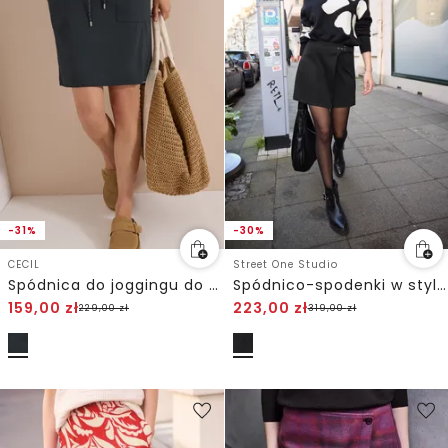
-31%
-30%
CECIL
Street One Studio
Spódnica do joggingu do kolan w delikatne paski
Spódnico-spodenki w stylu kopertowym
159,00
zł
223,00
zł
229,00
zł
319,00
zł