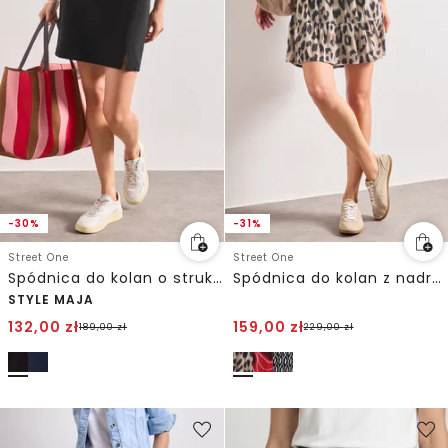
-30%
-31%
Street One
Street One
Spódnica do kolan o strukturze w prążki
Spódnica do kolan z nadrukiem i falbaną
STYLE MAJA
132,00
zł
159,00
zł
189,00
zł
229,00
zł