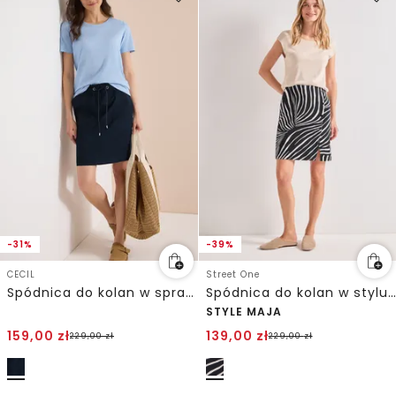
-31%
-39%
CECIL
Street One
Spódnica do kolan w spranym stylu
Spódnica do kolan w stylu kopertowym
STYLE MAJA
159,00
zł
139,00
zł
229,00
zł
229,00
zł