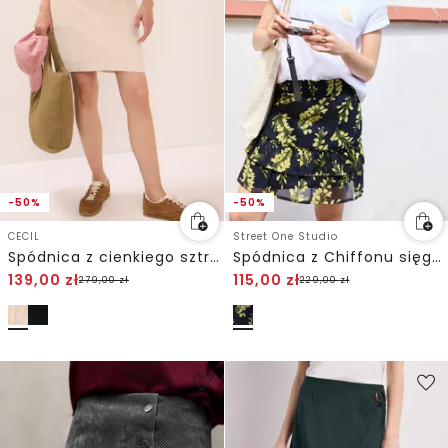
-50%
-50%
CECIL
Street One Studio
Spódnica z cienkiego sztruksu
Spódnica z Chiffonu sięgająca do kolan z nadrukiem
139,00
zł
115,00
zł
279,00
zł
229,00
zł