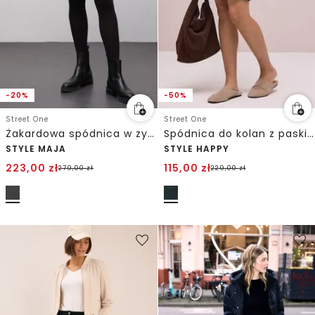
-20%
-50%
Street One
Street One
Żakardowa spódnica w zygzak
Spódnica do kolan z paskiem paperbag
STYLE MAJA
STYLE HAPPY
223,00
zł
115,00
zł
279,00
zł
229,00
zł