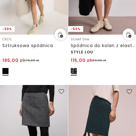
-30%
-50%
CECIL
Street One
Sztruksowa spódnica
Spódnica do kolan z elastycznym paskiem i nadrukiem
STYLE LOU
195,00
zł
115,00
zł
279,00
zł
229,00
zł