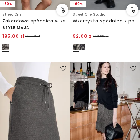
-30%
-60%
Street One
Street One Studio
Żakardowa spódnica w zebrę
Wzorzysta spódnica z paperbagów
STYLE MAJA
195,00
zł
92,00
zł
279,00
zł
229,00
zł