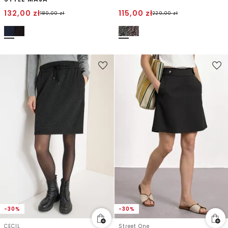
132,00
zł
115,00
zł
189,00
zł
229,00
zł
-30%
-30%
CECIL
Street One