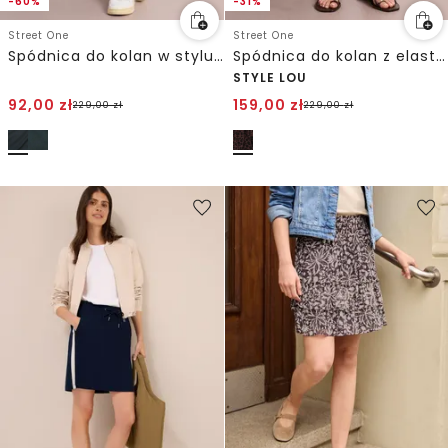
-60%
-31%
Street One
Street One
Spódnica do kolan w stylu kopertowym
Spódnica do kolan z elastycznym paskiem w talii
STYLE LOU
92,00
zł
159,00
zł
229,00
zł
229,00
zł