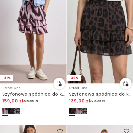
-31%
-39%
Street One
Street One
Szyfonowa spódnica do kolan z nadrukiem
Szyfonowa spódnica do kolan z nadrukiem
159,00
zł
139,00
zł
229,00
zł
229,00
zł