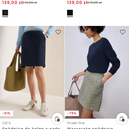
139,00
zł
139,00
zł
279,00
zł
279,00
zł
-31%
-70%
CECIL
Street One
Spódnica do kolan z ozdobnym paskiem
Wzorzysta spódnica