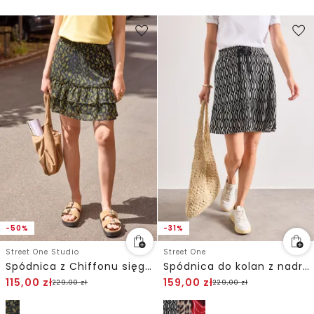
-50%
-31%
Street One Studio
Street One
Spódnica z Chiffonu sięgająca do kolan z nadrukiem
Spódnica do kolan z nadrukiem i falbaną
115,00
zł
159,00
zł
229,00
zł
229,00
zł