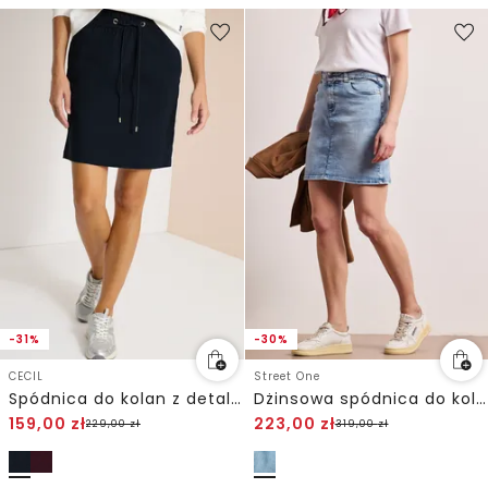
-31%
-30%
CECIL
Street One
Spódnica do kolan z detalami w paski
Dżinsowa spódnica do kolan z detalem w postaci paska
159,00
zł
223,00
zł
229,00
zł
319,00
zł