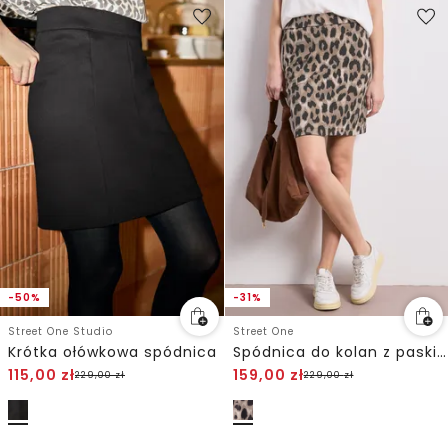
-50%
-31%
Street One Studio
Street One
Krótka ołówkowa spódnica
Spódnica do kolan z paskiem paperbag
115,00
zł
159,00
zł
229,00
zł
229,00
zł