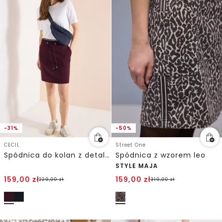
-31%
-50%
CECIL
Street One
Spódnica do kolan z detalami w paski
Spódnica z wzorem leo
STYLE MAJA
159,00
zł
159,00
zł
229,00
zł
319,00
zł