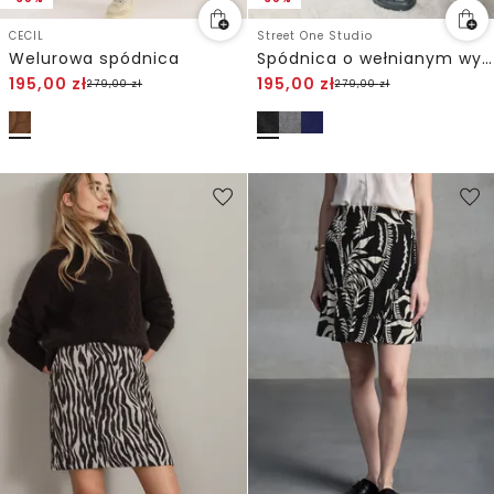
CECIL
Street One Studio
Welurowa spódnica
Spódnica o wełnianym wyglądzie
195,00
zł
195,00
zł
279,00
zł
279,00
zł