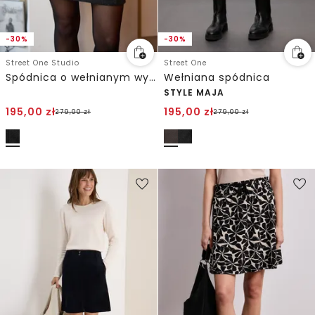
-30%
-30%
Street One Studio
Street One
Spódnica o wełnianym wyglądzie
Wełniana spódnica
STYLE MAJA
195,00
zł
195,00
zł
279,00
zł
279,00
zł