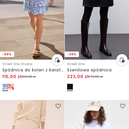
-50%
-20%
Street One Studio
Street One
Spódnica do kolan z kwiatowym wzorem
Szenilowa spódnica
115,00
zł
223,00
zł
229,00
zł
279,00
zł