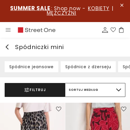
SUMMER SALE
: Shop now -
KOBIETY
|
MĘŻCZYŹNI
Spódniczki mini
Spódnice jeansowe
Spódnice z dżerseju
Sp
FILTRUJ
SORTUJ WEDŁUG