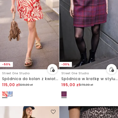
-50%
-30%
Street One Studio
Street One Studio
Spódnica do kolan z kwiatowym wzorem
Spódnica w kratkę w stylu kopertowym
115,00
zł
195,00
zł
229,00
zł
279,00
zł