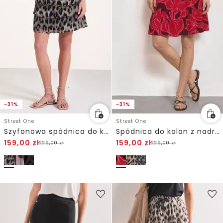
-31%
-31%
Street One
Street One
Szyfonowa spódnica do kolan z nadrukiem
Spódnica do kolan z nadrukiem i falbaną
159,00
zł
159,00
zł
229,00
zł
229,00
zł