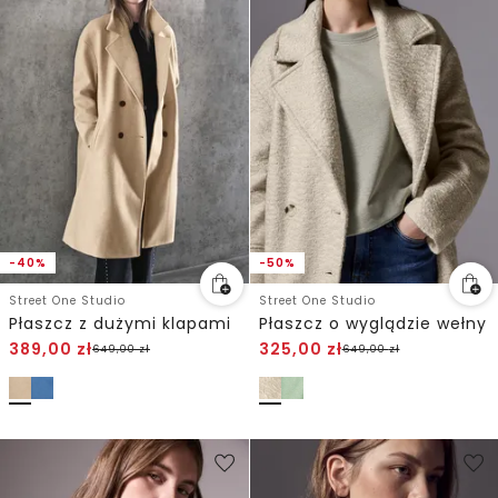
-40%
-50%
Street One Studio
Street One Studio
Płaszcz z dużymi klapami
Płaszcz o wyglądzie wełny
389,00
zł
325,00
zł
649,00
zł
649,00
zł