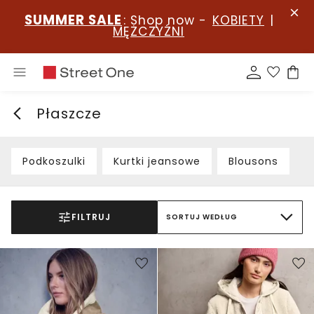
SUMMER SALE
: Shop now -
KOBIETY
|
MĘŻCZYŹNI
Płaszcze
Podkoszulki
Kurtki jeansowe
Blousons
FILTRUJ
SORTUJ WEDŁUG