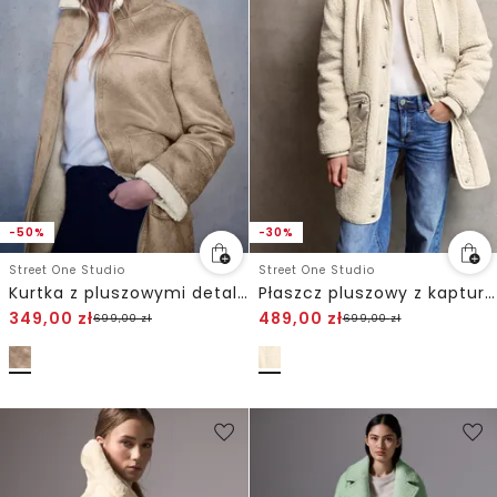
-50%
-30%
Street One Studio
Street One Studio
Kurtka z pluszowymi detalami
Płaszcz pluszowy z kapturem
349,00
zł
489,00
zł
699,00
zł
699,00
zł