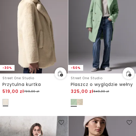
-30%
-50%
Street One Studio
Street One Studio
Przytulna kurtka
Płaszcz o wyglądzie wełny
519,00
zł
325,00
zł
739,00
zł
649,00
zł