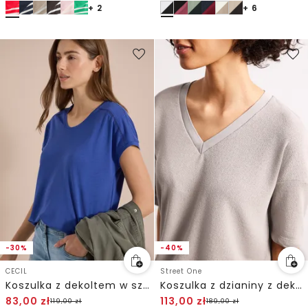
+ 2
+ 6
-30%
-40%
CECIL
Street One
Koszulka z dekoltem w szpic i koronkowymi detalami
Koszulka z dzianiny z dekoltem w szpic
83,00
zł
113,00
zł
119,00
zł
189,00
zł