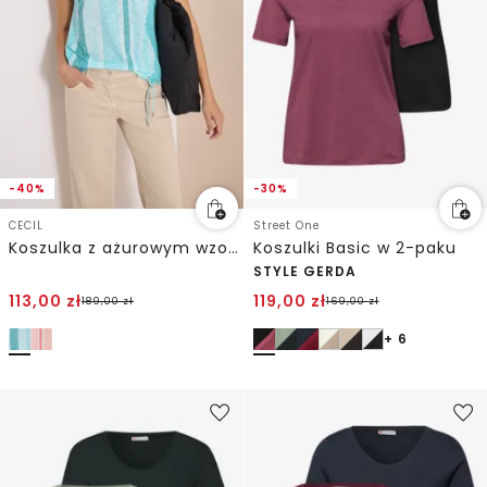
-40%
-30%
CECIL
Street One
Koszulka z ażurowym wzorem
Koszulki Basic w 2-paku
STYLE GERDA
113,00
zł
119,00
zł
189,00
zł
169,00
zł
+ 6