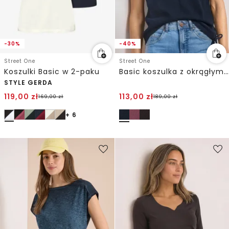
-30%
-40%
Street One
Street One
Koszulki Basic w 2-paku
Basic koszulka z okrągłym dekoltem w serek o wyglądzie dzianiny
STYLE GERDA
119,00
zł
113,00
zł
169,00
zł
189,00
zł
+ 6