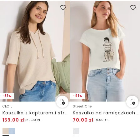
-31%
-41%
CECIL
Street One
Koszulka z kapturem i strukturą
Koszulka na ramiączkach z nadrukiem z przodu
159,00
zł
70,00
zł
229,00
zł
119,00
zł