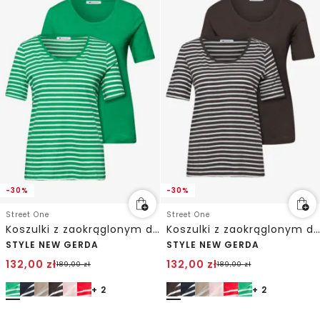
-30%
-30%
Street One
Street One
Koszulki z zaokrąglonym dekoltem w szpic w opakowaniu po 2 szt.
Koszulki z zaokrąglonym dekoltem w szpic w opakowaniu po 2 szt.
STYLE NEW GERDA
STYLE NEW GERDA
132,00
zł
132,00
zł
189,00
zł
189,00
zł
+ 2
+ 2