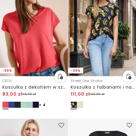
-30%
-20%
CECIL
Street One Studio
Koszulka z dekoltem w szpic i koronkowymi detalami
Koszulka z falbanami i nadrukiem
83,00
zł
111,00
zł
119,00
zł
139,00
zł
+ 4