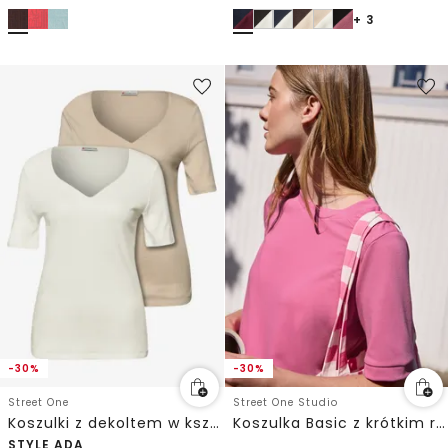
+ 3
-30%
-30%
Street One
Street One Studio
Koszulki z dekoltem w kształcie serca w opakowaniu po 2 szt.
Koszulka Basic z krótkim rękawem i okrągłym dekoltem
STYLE ADA