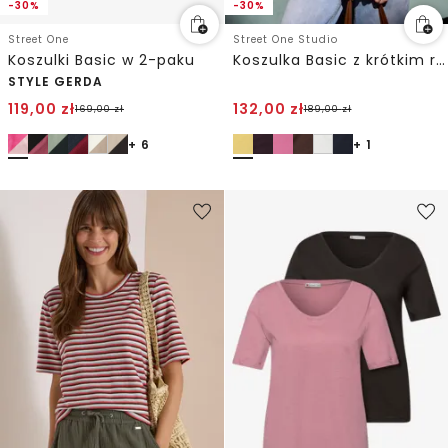
-30%
-30%
Street One
Street One Studio
Koszulki Basic w 2-paku
Koszulka Basic z krótkim rękawem i okrągłym dekoltem
STYLE GERDA
119,00
zł
132,00
zł
169,00
zł
189,00
zł
+ 6
+ 1