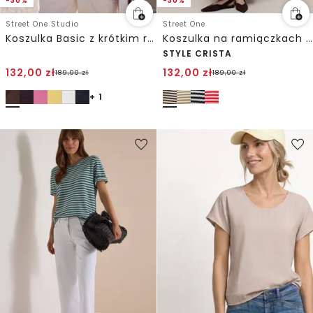
-30%
-30%
Street One Studio
Street One
Koszulka Basic z krótkim rękawem i okrągłym dekoltem
Koszulka na ramiączkach w paski
STYLE CRISTA
132,00
zł
132,00
zł
189,00
zł
189,00
zł
+ 1