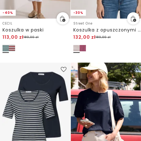
-40%
-30%
CECIL
Street One
Koszulka w paski
Koszulka z opuszczonymi ramionami w teksturowanej mieszance
113,00
zł
132,00
zł
189,00
zł
189,00
zł