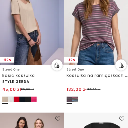
-50%
-30%
Street One
Street One
Basic koszulka
Koszulka na ramiączkach w paski
STYLE GERDA
45,00
zł
132,00
zł
89,90
zł
189,00
zł