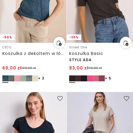
-50%
-30%
CECIL
Street One
Koszulka z dekoltem w łódkę w kolorze Garment Dye
Koszulka Basic
STYLE ADA
69,00
zł
83,00
zł
139,00
zł
119,00
zł
+ 3
+ 5