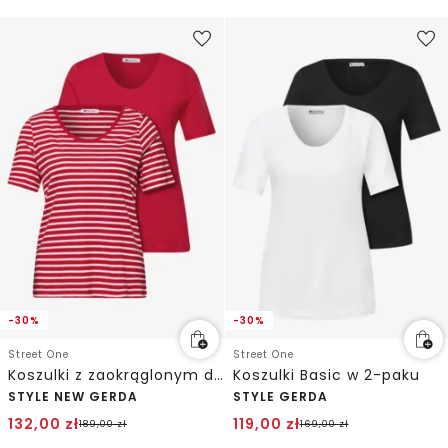
-30%
-30%
Street One
Street One
Koszulki z zaokrąglonym dekoltem w szpic w opakowaniu po 2 szt.
Koszulki Basic w 2-paku
STYLE NEW GERDA
STYLE GERDA
132,00
zł
119,00
zł
189,00
zł
169,00
zł