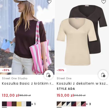
-30%
-30%
Street One Studio
Street One
Koszulka Basic z krótkim rękawem i okrągłym dekoltem
Koszulki z dekoltem w kształcie serca w opakowaniu po 2 szt.
STYLE ADA
132,00
zł
153,00
zł
189,00
zł
219,00
zł
+ 1
+ 3