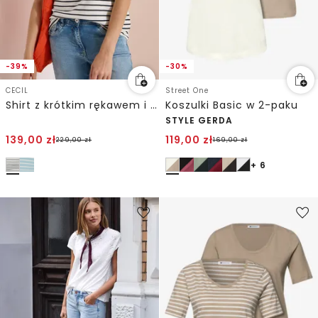
-39%
-30%
CECIL
Street One
Shirt z krótkim rękawem i kapturem w paski
Koszulki Basic w 2-paku
STYLE GERDA
139,00
zł
119,00
zł
229,00
zł
169,00
zł
+ 6