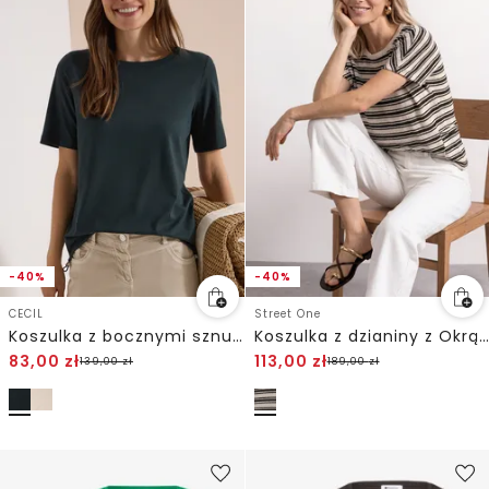
-40%
-40%
CECIL
Street One
Koszulka z bocznymi sznurkami ściągającymi
Koszulka z dzianiny z Okrągłym dekoltem
83,00
zł
113,00
zł
139,00
zł
189,00
zł