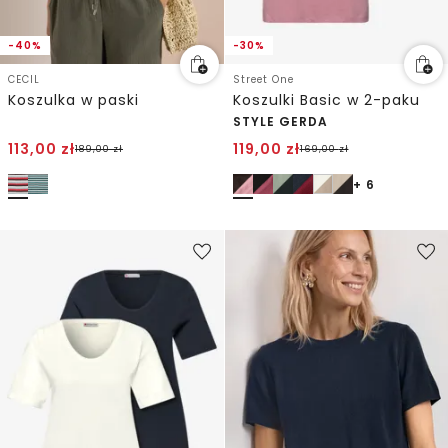
-40%
-30%
CECIL
Street One
Koszulka w paski
Koszulki Basic w 2-paku
STYLE GERDA
113,00
zł
119,00
zł
189,00
zł
169,00
zł
+ 6