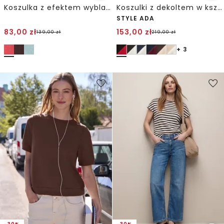
Koszulka z efektem wyblakłego wzoru
Koszulki z dekoltem w kształcie serca w opakowaniu po 2 szt.
STYLE ADA
83,00
zł
153,00
zł
139,00
zł
219,00
zł
+ 3