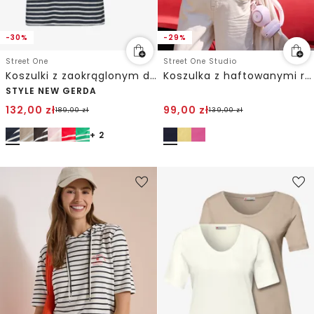
-30%
-29%
Street One
Street One Studio
Koszulki z zaokrąglonym dekoltem w szpic w opakowaniu po 2 szt.
Koszulka z haftowanymi rękawami
STYLE NEW GERDA
132,00
zł
99,00
zł
189,00
zł
139,00
zł
+ 2