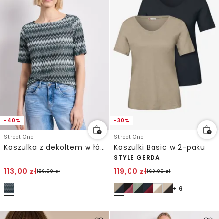
-40%
-30%
Street One
Street One
Koszulka z dekoltem w łódkę i nadrukiem w zygzak
Koszulki Basic w 2-paku
STYLE GERDA
113,00
zł
119,00
zł
189,00
zł
169,00
zł
+ 6