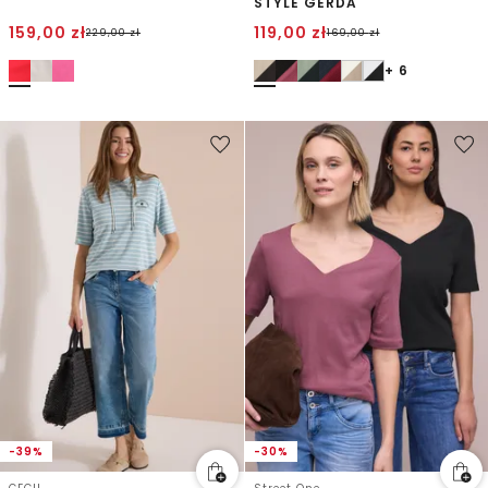
STYLE GERDA
159,00
zł
119,00
zł
229,00
zł
169,00
zł
+ 6
-39%
-30%