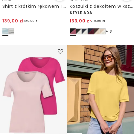
CECIL
Street One
Shirt z krótkim rękawem i kapturem w paski
Koszulki z dekoltem w kształcie serca w opakowaniu po 2 szt.
STYLE ADA
139,00
zł
153,00
zł
229,00
zł
219,00
zł
+ 3