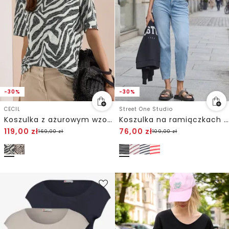
-30%
-30%
CECIL
Street One Studio
Koszulka z ażurowym wzorem
Koszulka na ramiączkach w paski
119,00
zł
76,00
zł
169,00
zł
109,00
zł