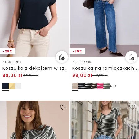
-29%
-29%
Street One
Street One
Koszulka z dekoltem w szpic i szydełkowymi detalami
Koszulka na ramiączkach w paski
99,00
zł
99,00
zł
139,00
zł
139,00
zł
+ 3