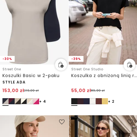
-30%
-39%
Street One
Street One Studio
Koszulki Basic w 2-paku
Koszulka z obniżoną linią ramion z jerseyu
STYLE ADA
153,00
zł
55,00
zł
219,00
zł
89,90
zł
+ 4
+ 2