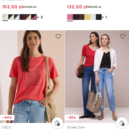
153,00
zł
132,00
zł
219,00
zł
189,00
zł
+ 3
+ 1
-40%
-30%
CECIL
Street One