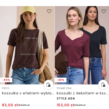
-40%
-30%
CECIL
Street One
Koszulka z efektem wyblakłego wzoru
Koszulki z dekoltem w kształcie serca w opakowaniu po 2 szt.
STYLE ADA
83,00
zł
153,00
zł
139,00
zł
219,00
zł