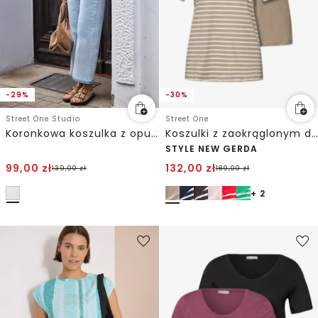
-29%
-30%
Street One Studio
Street One
Koronkowa koszulka z opuszczanymi ramionami
Koszulki z zaokrąglonym dekoltem w szpic w opakowaniu po 2 szt.
STYLE NEW GERDA
99,00
zł
132,00
zł
139,00
zł
189,00
zł
+ 2