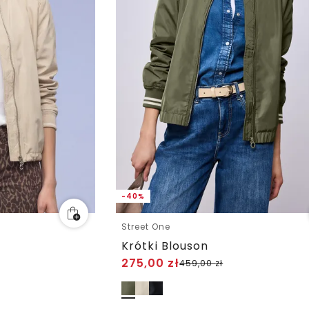
-40%
Street One
Krótki Blouson
275,00
zł
459,00
zł