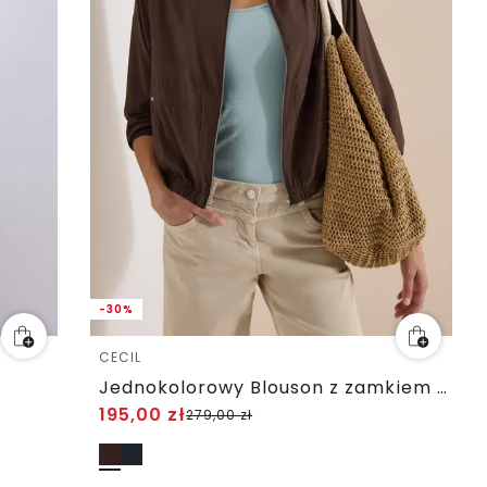
-30%
CECIL
Jednokolorowy Blouson z zamkiem błyskawicznym
195,00
zł
279,00
zł