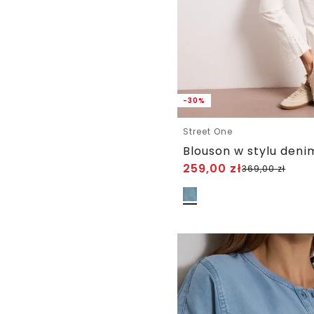
-30%
Street One
Blouson w stylu deni
259,00
zł
369,00
zł