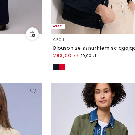
-30%
CECIL
293,00
zł
419,00
zł