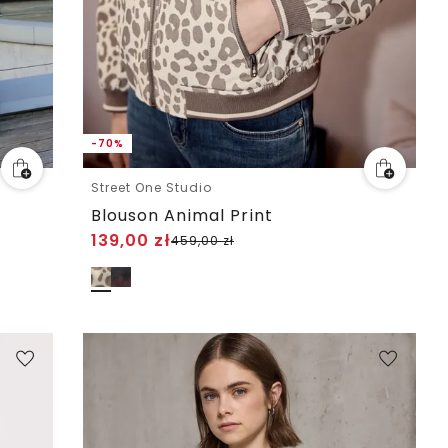
-70%
Street One Studio
Blouson Animal Print
139,00
zł
459,00
zł