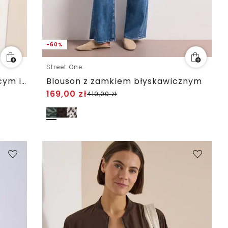
-60%
Street One
Blouson ze sznurkiem ściągającym i siateczkowymi detalami
Blouson z zamkiem błyskawicznym
169,00
zł
419,00
zł