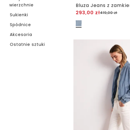
wierzchnie
293,00
zł
419,00
zł
Sukienki
Spódnice
Akcesoria
Ostatnie sztuki