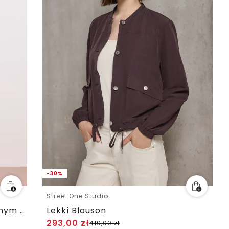
-30%
Street One Studio
Blouson z zamkiem błyskawicznym i strukturą
Lekki Blouson
293,00
zł
419,00
zł