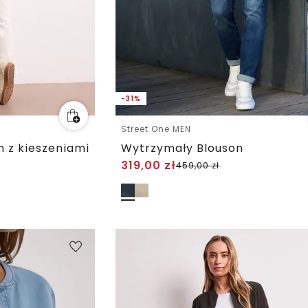
-31%
Street One MEN
m z kieszeniami
Wytrzymały Blouson
319,00
zł
459,00
zł