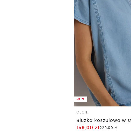
-31%
CECIL
Bluzka koszulowa w s
159,00
zł
229,00
zł