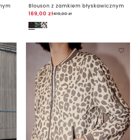
znym
Blouson z zamkiem błyskawicznym
169,00
zł
419,00
zł