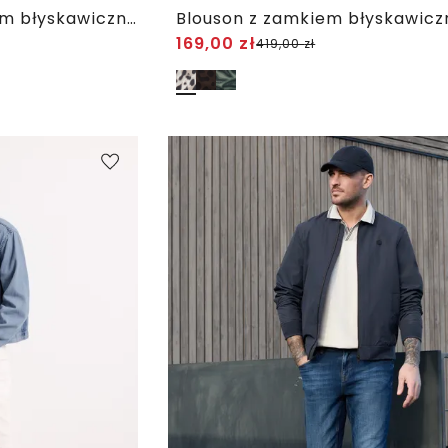
Bluza Jeans z zamkiem błyskawicznym
Blouson z zamkiem błyskawic
169,00
zł
419,00
zł