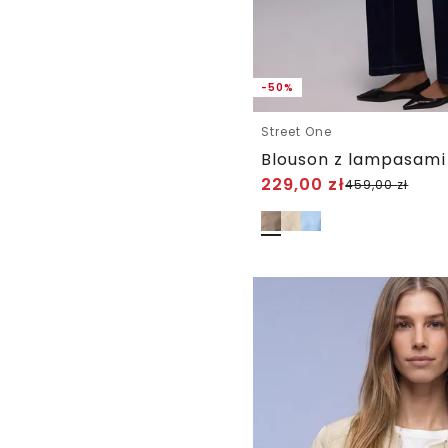
-50%
Street One
Blouson z lampasami
229,00
zł
459,00
zł