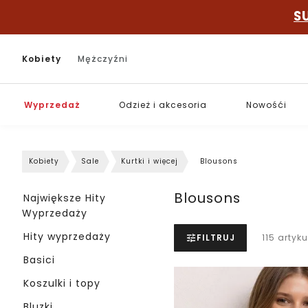
S
Kobiety
Mężczyźni
Wyprzedaż
Odzież i akcesoria
Nowośći
Kobiety
Sale
Kurtki i więcej
Blousons
Blousons
Największe Hity
Wyprzedaży
Hity wyprzedaży
FILTRUJ
115 artyku
Basici
Koszulki i topy
Bluzki