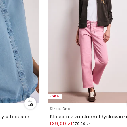
-50%
Street One
tylu blouson
139,00
zł
279,00
zł