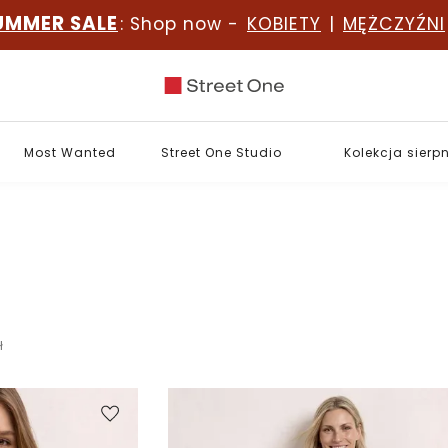
UMMER SALE
: Shop now -
KOBIETY
|
MĘŻCZYŹNI
Most Wanted
Street One Studio
Kolekcja sierp
ł