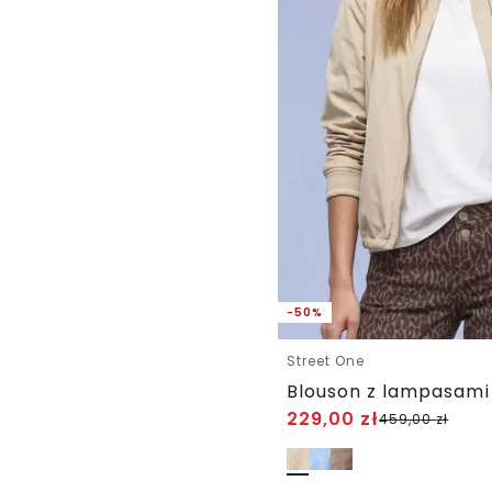
-50%
Street One
Blouson z lampasami
229,00
zł
459,00
zł