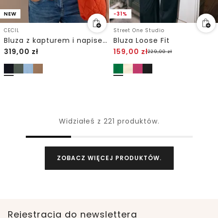
NEW
-31%
CECIL
Street One Studio
Bluza z kapturem i napisem
Bluza Loose Fit
319,00
zł
159,00
zł
229,00
zł
Widziałeś z 221 produktów.
ZOBACZ WIĘCEJ PRODUKTÓW.
Rejestracja do newslettera