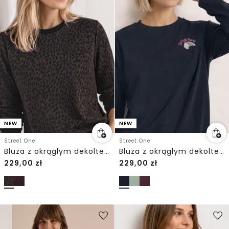
NEW
NEW
Street One
Street One
Bluza z okrągłym dekoltem i nadrukiem
Bluza z okrągłym dekoltem i haftem
229,00
zł
229,00
zł