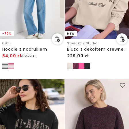
-70%
NEW
CECIL
Street One Studio
Hoodie z nadrukiem
Bluza z dekoltem crewneck w stylu Loose Fit
84,00
zł
229,00
zł
279,00
zł