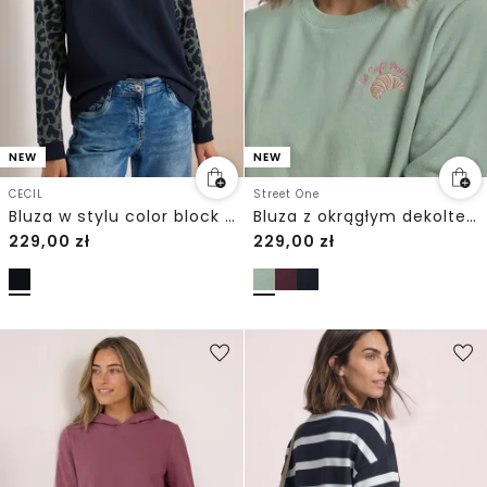
NEW
NEW
CECIL
Street One
Bluza w stylu color block z detalami w panterkę
Bluza z okrągłym dekoltem i haftem
229,00
zł
229,00
zł