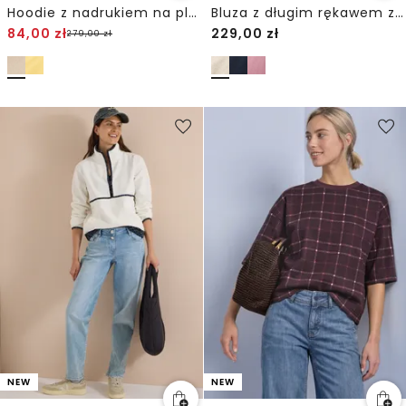
Hoodie z nadrukiem na plecach
Bluza z długim rękawem z napisem
84,00
zł
229,00
zł
279,00
zł
NEW
NEW