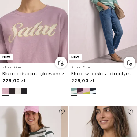
NEW
NEW
Street One
Street One
Bluza z długim rękawem z nadrukiem
Bluza w paski z okrągłym dekoltem
229,00
zł
229,00
zł