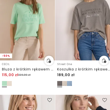
-50%
CECIL
Street One
Bluza z krótkim rękawem z napisem
Koszulka z krótkim rękawem i napisem
115,00
zł
189,00
zł
229,00
zł