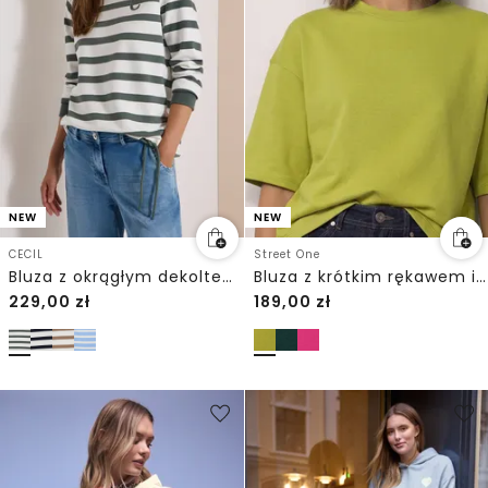
NEW
NEW
CECIL
Street One
Bluza z okrągłym dekoltem i sznurkiem ściągającym
Bluza z krótkim rękawem i okrągłym dekoltem
229,00
zł
189,00
zł