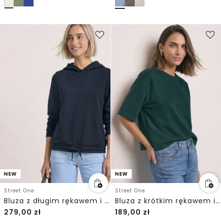
NEW
NEW
Street One
Street One
Bluza z długim rękawem i kapturem
Bluza z krótkim rękawem i okrągłym dekoltem
279,00
zł
189,00
zł