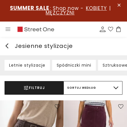
SUMMER SALE
: Shop now -
KOBIETY
|
MĘŻCZYŹNI
Jesienne stylizacje
Letnie stylizacje
Spódniczki mini
Sztruksow
FILTRUJ
SORTUJ WEDŁUG