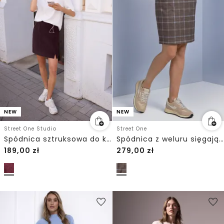
NEW
NEW
Street One Studio
Street One
Spódnica sztruksowa do kolan z wycięciem
Spódnica z weluru sięgająca do kolan w kratkę
189,00
zł
279,00
zł