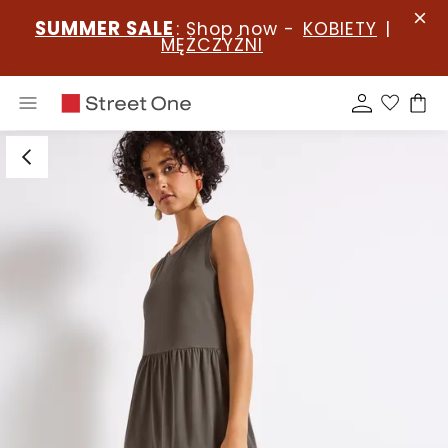
SUMMER SALE
: Shop now -
KOBIETY
|
MĘŻCZYŹNI