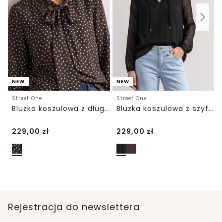
NEW
NEW
Street One
Street One
Bluzka koszulowa z długim rękawem i kokardką
Bluzka koszulowa z szyfonu z dekoltem typu split neck
229,00
zł
229,00
zł
Rejestracja do newslettera