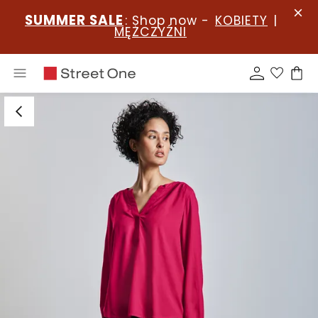
SUMMER SALE
: Shop now -
KOBIETY
|
MĘŻCZYŹNI