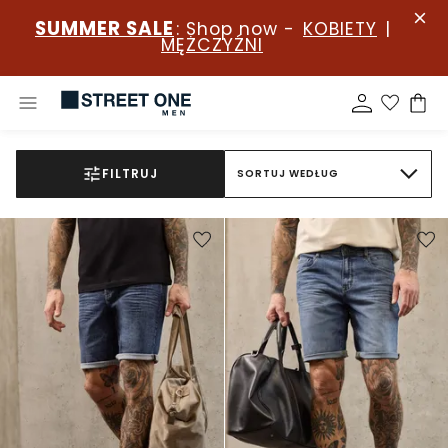
SUMMER SALE
: Shop now -
KOBIETY
|
MĘŻCZYŹNI
FILTRUJ
SORTUJ WEDŁUG