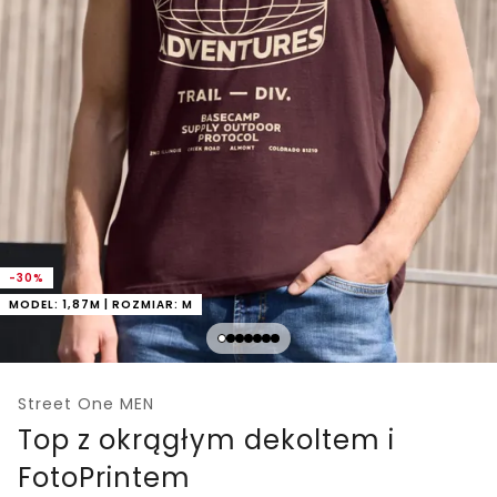
-30%
MODEL: 1,87M | ROZMIAR: M
Street One MEN
Top z okrągłym dekoltem i
FotoPrintem