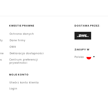
KWESTIE PRAWNE
DOSTAWA PRZEZ:
Ochrona danych
ety
Dane firmy
OWH
ZAKUPY W
tne
Deklaracja dostępności
Polska
Centrum preferencji
em
prywatności
MOJE KONTO
Utwórz konto klienta
Login