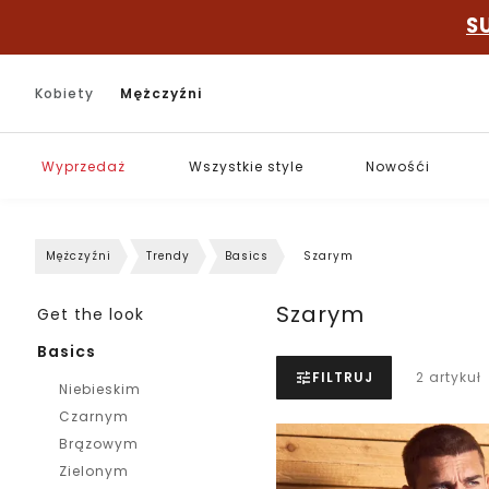
S
Kobiety
Mężczyźni
Wyprzedaż
Wszystkie style
Nowośći
Mężczyźni
Trendy
Basics
Szarym
Szarym
Get the look
Basics
FILTRUJ
2 artykuł
Niebieskim
Czarnym
Brązowym
Zielonym