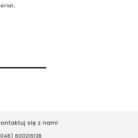
Bluza dresowa z mieszanki materiałów
ontaktuj się z nami
0048) 800216138