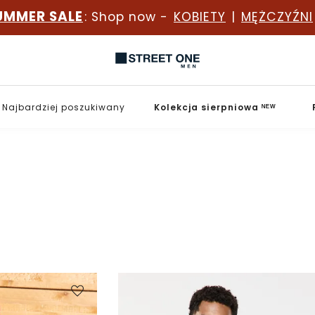
UMMER SALE
: Shop now -
KOBIETY
|
MĘŻCZYŹNI
Najbardziej poszukiwany
Kolekcja sierpniowa ᴺᴱᵂ