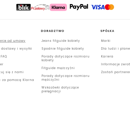
DORADZTWO
SPÓŁKA
enie od umowy
Jeans fitguide kobiety
Marki
 dostawy i wysyłki
Spodnie fitguide kobiety
Dla ludzi i plan
 FAQ
Porady dotyczące rozmiaru
Kariera
kobiety
er
Informacje zwro
Fitguide mężczyźni
tuj się z nami
Zostań partner
Porady dotyczące rozmiaru
mężczyźni
ć za pomocą Klarna
Wskazówki dotyczące
pielęgnacji