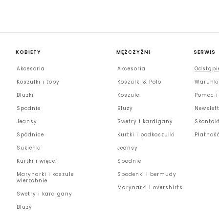
KOBIETY
MĘŻCZYŹNI
SERWIS
Akcesoria
Akcesoria
Odstąpi
Koszulki i topy
Koszulki & Polo
Warunki
Bluzki
Koszule
Pomoc i
Spodnie
Bluzy
Newslett
Jeansy
Swetry i kardigany
Skontak
Spódnice
Kurtki i podkoszulki
Płatnoś
Sukienki
Jeansy
Kurtki i więcej
Spodnie
Marynarki i koszule
Spodenki i bermudy
wierzchnie
Marynarki i overshirts
Swetry i kardigany
Bluzy