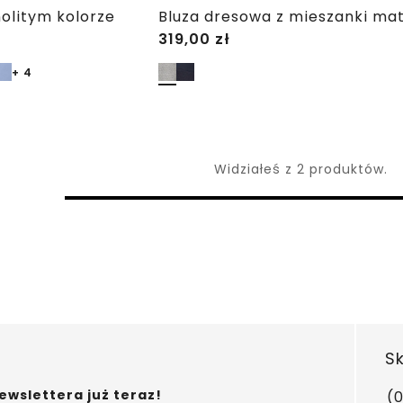
nolitym kolorze
319,00
zł
+ 4
Widziałeś z 2 produktów.
Sk
wslettera już teraz!
(