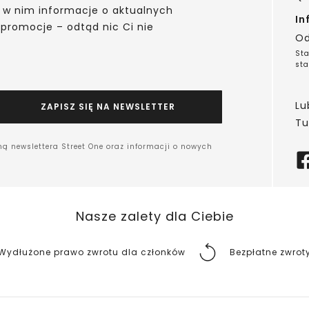
 w nim informacje o aktualnych
In
 promocje – odtąd nic Ci nie
Od
Sta
sta
Lu
ZAPISZ SIĘ NA NEWSLETTER
Tu
ną newslettera Street One oraz informacji o nowych
Nasze zalety dla Ciebie
Wydłużone prawo zwrotu dla członków
Bezpłatne zwrot