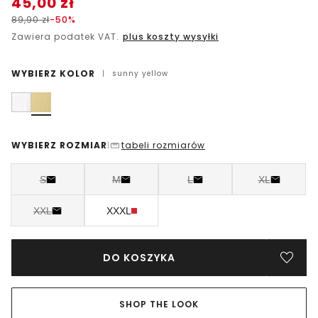
45,00
zł
89,90
zł
-50%
Zawiera podatek VAT.
plus koszty wysyłki
WYBIERZ KOLOR
|
sunny yellow
WYBIERZ ROZMIAR
tabeli rozmiarów
|
S
M
L
XL
XXL
XXXL
DO KOSZYKA
SHOP THE LOOK