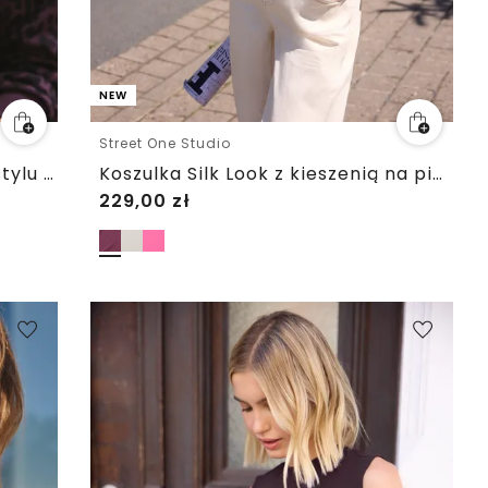
NEW
Street One Studio
Bluza z dekoltem crewneck w stylu Loose Fit
Koszulka Silk Look z kieszenią na piersi
229,00
zł