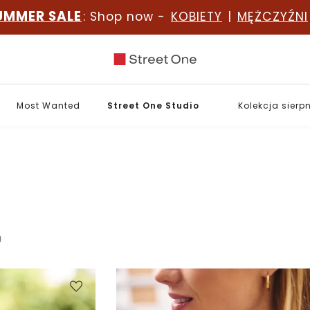
UMMER SALE
: Shop now -
KOBIETY
|
MĘŻCZYŹNI
Most Wanted
Street One Studio
Kolekcja sierp
ł