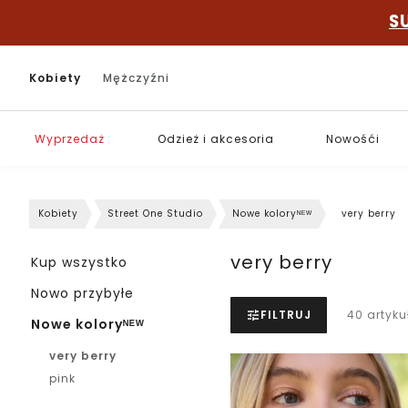
S
Kobiety
Mężczyźni
Wyprzedaż
Odzież i akcesoria
Nowośći
Kobiety
Street One Studio
Nowe koloryᴺᴱᵂ
very berry
very berry
Kup wszystko
Nowo przybyłe
FILTRUJ
40 artyku
Nowe koloryᴺᴱᵂ
very berry
pink