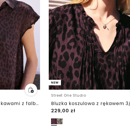
NEW
Street One Studio
Bluzka koszulowa z rękawami z falbanami i nadrukiem w panterkę
229,00
zł