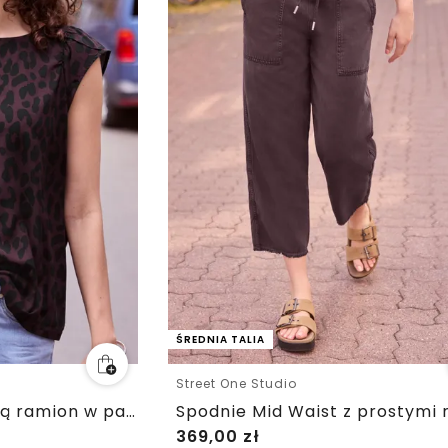
ŚREDNIA TALIA
Street One Studio
Bluzka z obniżoną linią ramion w panterkowy wzór
369,00
zł