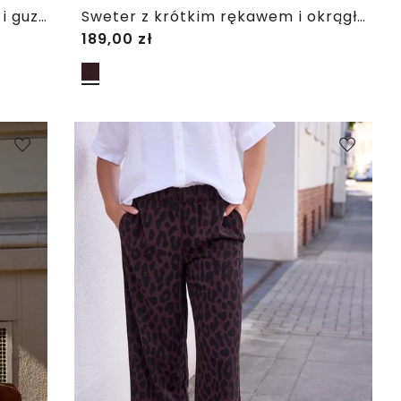
Kardigan z okrągłym dekoltem i guzikami
Sweter z krótkim rękawem i okrągłym dekoltem
189,00
zł