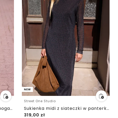
NEW
Street One Studio
Spodnie Mid Waist z prostymi nogawkami w stylu Loose Fit
Sukienka midi z siateczki w panterkowy wzór
319,00
zł