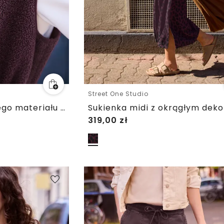
Street One Studio
Kamizelka z pluszowego materiału z dekoltem w szpic i guzikami
319,00
zł