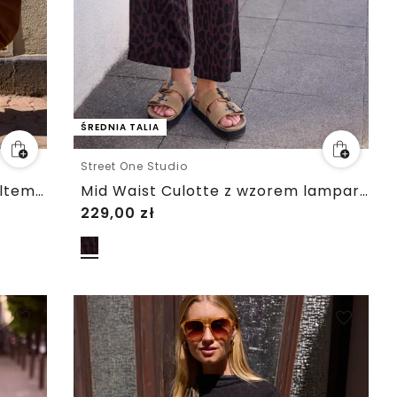
ŚREDNIA TALIA
Street One Studio
Sukienka midi z okrągłym dekoltem i wzorem w panterkę
Mid Waist Culotte z wzorem lamparta
229,00
zł