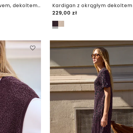
Bluzka z długim rękawem, dekoltem w szpic i koronką
229,00
zł