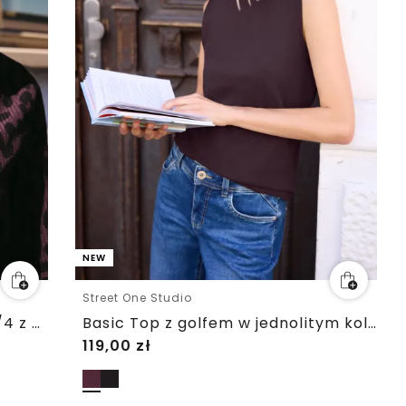
NEW
Street One Studio
Bluzka koszulowa z rękawem 3/4 z dekoltem
Basic Top z golfem w jednolitym kolorze
119,00
zł