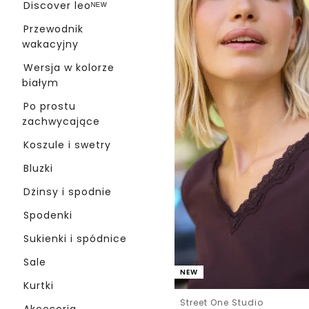
Discover leoᴺᴱᵂ
Przewodnik
wakacyjny
Wersja w kolorze
białym
Po prostu
zachwycające
Koszule i swetry
Bluzki
Dżinsy i spodnie
Spodenki
Sukienki i spódnice
Sale
NEW
Kurtki
Street One Studio