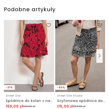
Podobne artykuły
-31%
-50%
Street One
Street One Studio
Spódnica do kolan z nadrukiem i falbaną
Szyfonowa spódnica do kolan z falbanami
159,00
zł
115,00
zł
229,00
zł
229,00
zł