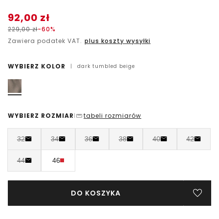
92,00
zł
229,00
zł
-60%
Zawiera podatek VAT.
plus koszty wysyłki
WYBIERZ KOLOR
|
dark tumbled beige
WYBIERZ ROZMIAR
tabeli rozmiarów
|
32
34
36
38
40
42
44
46
DO KOSZYKA